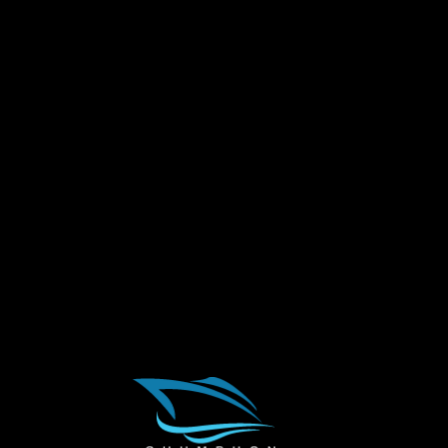
Our
One
HOME
SERVICE
D
One 
เรือสปีดโบ้ท ราค
โปรแกรม 1 (วันคี่) :
เกาะง่ามน้อย / เกาะง่ามใหญ
โปรแกรม 2 (วันคู่) :
เกาะมัตตรา / เกาะหลักแรด /
เรือธรรมดา ราคา