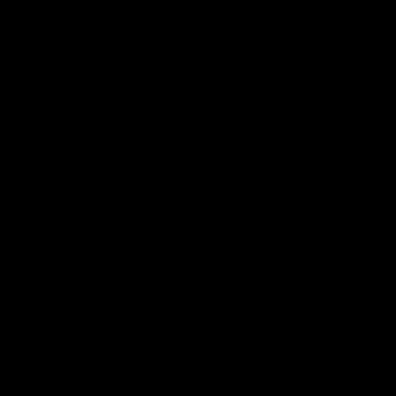
ONE DAY TRIP
CHUMPHON SPEED BOAT.